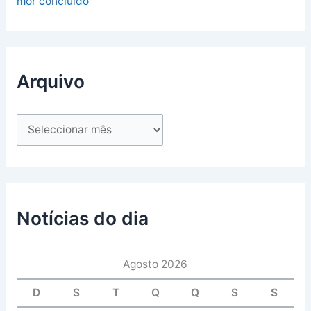
mor concluído
Arquivo
Notícias do dia
Agosto 2026
D
S
T
Q
Q
S
S