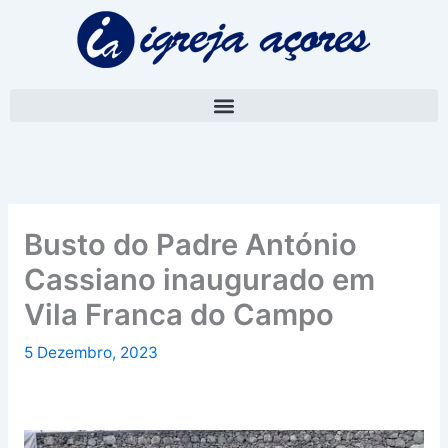
Skip
A
to
r
content
q
u
i
v
o
Busto do Padre António
Cassiano inaugurado em
Vila Franca do Campo
5 Dezembro, 2023