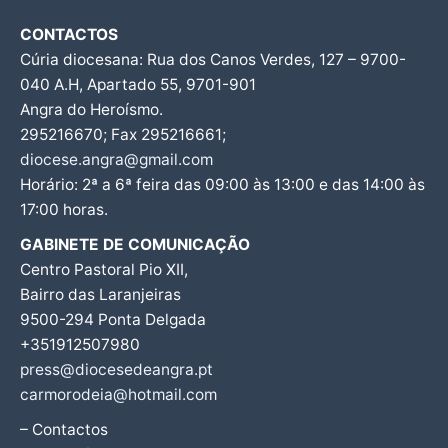
CONTACTOS
Cúria diocesana: Rua dos Canos Verdes, 127 – 9700-
040 A.H, Apartado 55, 9701-901
Angra do Heroísmo.
295216670; Fax 295216661;
diocese.angra@gmail.com
Horário: 2ª a 6ª feira das 09:00 às 13:00 e das 14:00 às
17:00 horas.
GABINETE DE COMUNICAÇÃO
Centro Pastoral Pio XII,
Bairro das Laranjeiras
9500-294 Ponta Delgada
+351912507980
press@diocesedeangra.pt
carmorodeia@hotmail.com
– Contactos