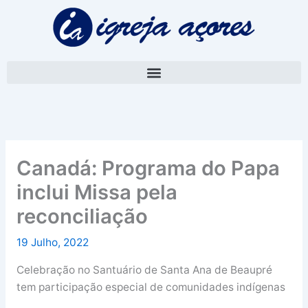
Skip
A
to
r
content
q
u
i
v
o
Canadá: Programa do Papa
inclui Missa pela
reconciliação
19 Julho, 2022
Celebração no Santuário de Santa Ana de Beaupré
tem participação especial de comunidades indígenas