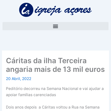
Skip
A
to
r
content
q
u
i
v
o
Cáritas da ilha Terceira
angaria mais de 13 mil euros
20 Abril, 2022
Peditório decorreu na Semana Nacional e vai ajudar a
apoiar famílias carenciadas
Dois anos depois a Cáritas voltou a Rua na Semana