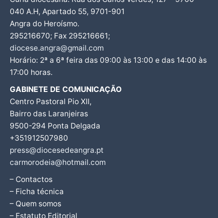
040 A.H, Apartado 55, 9701-901
Angra do Heroísmo.
295216670; Fax 295216661;
diocese.angra@gmail.com
Horário: 2ª a 6ª feira das 09:00 às 13:00 e das 14:00 às
17:00 horas.
GABINETE DE COMUNICAÇÃO
Centro Pastoral Pio XII,
Bairro das Laranjeiras
9500-294 Ponta Delgada
+351912507980
press@diocesedeangra.pt
carmorodeia@hotmail.com
– Contactos
– Ficha técnica
– Quem somos
– Estatuto Editorial