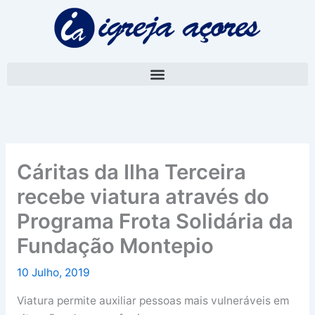
Skip
A
to
r
content
q
u
i
v
o
Cáritas da Ilha Terceira
recebe viatura através do
Programa Frota Solidária da
Fundação Montepio
10 Julho, 2019
Viatura permite auxiliar pessoas mais vulneráveis em