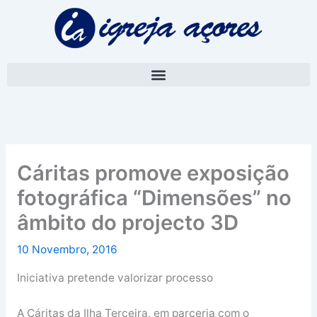
Skip
A
to
r
content
q
u
i
v
o
Cáritas promove exposição
fotográfica “Dimensões” no
âmbito do projecto 3D
10 Novembro, 2016
Iniciativa pretende valorizar processo
A Cáritas da Ilha Terceira, em parceria com o