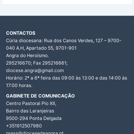
CONTACTOS
Cúria diocesana: Rua dos Canos Verdes, 127 – 9700-
040 A.H, Apartado 55, 9701-901
Angra do Heroísmo.
295216670; Fax 295216661;
diocese.angra@gmail.com
Horário: 2ª a 6ª feira das 09:00 às 13:00 e das 14:00 às
17:00 horas.
GABINETE DE COMUNICAÇÃO
Centro Pastoral Pio XII,
Bairro das Laranjeiras
9500-294 Ponta Delgada
+351912507980
press@diocesedeangra.pt