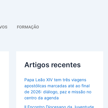
A
r
q
VOS
FORMAÇÃO
u
i
v
o
Artigos recentes
Papa Leão XIV tem três viagens
apostólicas marcadas até ao final
de 2026: diálogo, paz e missão no
centro da agenda
II Encontro Diocesano da Juventude