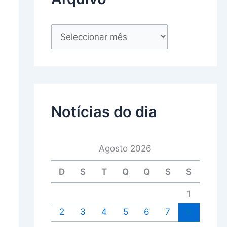
Notícias do dia
Agosto 2026
D
S
T
Q
Q
S
S
1
2
3
4
5
6
7
8