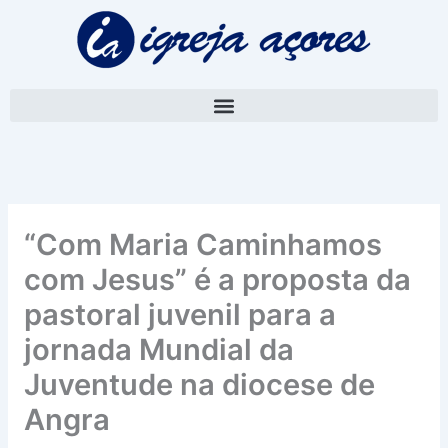
Skip
A
to
r
content
q
u
i
v
o
“Com Maria Caminhamos
com Jesus” é a proposta da
pastoral juvenil para a
jornada Mundial da
Juventude na diocese de
Angra