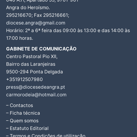
Angra do Heroísmo.
295216670; Fax 295216661;
diocese.angra@gmail.com
Horário: 2ª a 6ª feira das 09:00 às 13:00 e das 14:00 às
17:00 horas.
GABINETE DE COMUNICAÇÃO
Centro Pastoral Pio XII,
Bairro das Laranjeiras
9500-294 Ponta Delgada
+351912507980
press@diocesedeangra.pt
carmorodeia@hotmail.com
– Contactos
– Ficha técnica
– Quem somos
– Estatuto Editorial
– Termos e Condições de utilização