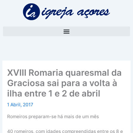
Skip
A
to
r
content
q
u
i
v
o
XVIII Romaria quaresmal da
Graciosa sai para a volta à
ilha entre 1 e 2 de abril
1 Abril, 2017
Romeiros preparam-se há mais de um mês
40 romeiros, com idades compreendidas entre os 8 e