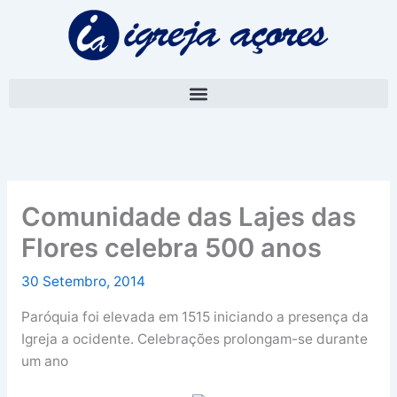
Skip
A
to
r
content
q
u
i
v
o
Comunidade das Lajes das
Flores celebra 500 anos
30 Setembro, 2014
Paróquia foi elevada em 1515 iniciando a presença da
Igreja a ocidente. Celebrações prolongam-se durante
um ano