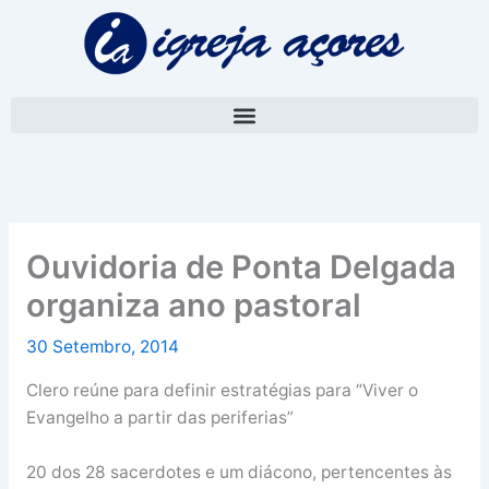
Skip
A
to
r
content
q
u
i
v
o
Ouvidoria de Ponta Delgada
organiza ano pastoral
30 Setembro, 2014
Clero reúne para definir estratégias para “Viver o
Evangelho a partir das periferias”
20 dos 28 sacerdotes e um diácono, pertencentes às