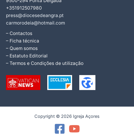
9500-294 Ponta Delgada
+351912507980
press@diocesedeangra.pt
carmorodeia@hotmail.com
– Contactos
– Ficha técnica
– Quem somos
– Estatuto Editorial
– Termos e Condições de utilização
Copyright © 2026 Igreja Açores