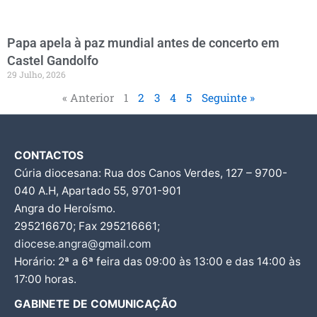
Papa apela à paz mundial antes de concerto em
Castel Gandolfo
29 Julho, 2026
« Anterior
1
2
3
4
5
Seguinte »
CONTACTOS
Cúria diocesana: Rua dos Canos Verdes, 127 – 9700-
040 A.H, Apartado 55, 9701-901
Angra do Heroísmo.
295216670; Fax 295216661;
diocese.angra@gmail.com
Horário: 2ª a 6ª feira das 09:00 às 13:00 e das 14:00 às
17:00 horas.
GABINETE DE COMUNICAÇÃO