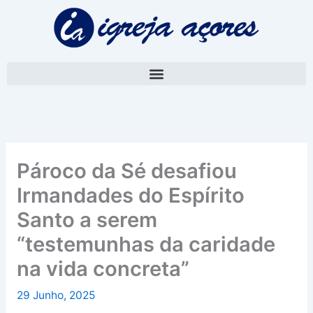
Skip
A
to
r
content
q
u
i
v
o
Pároco da Sé desafiou
Irmandades do Espírito
Santo a serem
“testemunhas da caridade
na vida concreta”
29 Junho, 2025