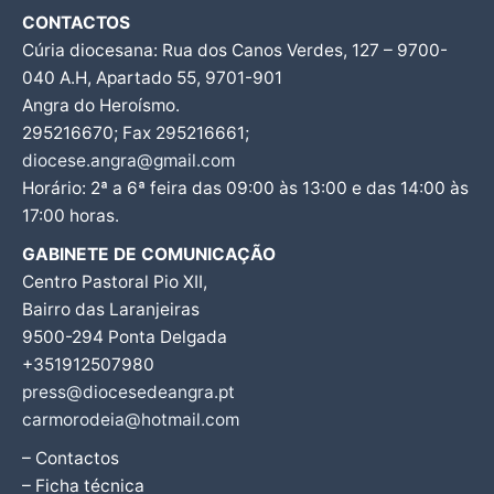
CONTACTOS
Cúria diocesana: Rua dos Canos Verdes, 127 – 9700-
040 A.H, Apartado 55, 9701-901
Angra do Heroísmo.
295216670; Fax 295216661;
diocese.angra@gmail.com
Horário: 2ª a 6ª feira das 09:00 às 13:00 e das 14:00 às
17:00 horas.
GABINETE DE COMUNICAÇÃO
Centro Pastoral Pio XII,
Bairro das Laranjeiras
9500-294 Ponta Delgada
+351912507980
press@diocesedeangra.pt
carmorodeia@hotmail.com
– Contactos
– Ficha técnica