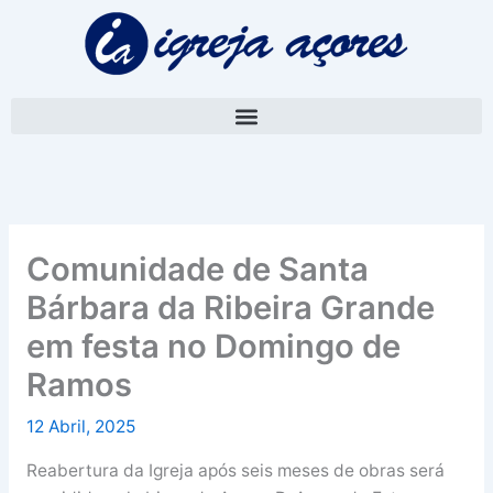
Skip
A
to
r
content
q
u
i
v
o
Comunidade de Santa
Bárbara da Ribeira Grande
em festa no Domingo de
Ramos
12 Abril, 2025
Reabertura da Igreja após seis meses de obras será