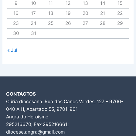
9
10
11
12
13
14
15
16
17
18
19
20
21
22
23
24
25
26
27
28
29
30
31
« Jul
CONTACTOS
Cúria diocesana: Rua dos Canos Verdes, 127 – 9700-
040 A.H, Apartado 55, 9701-901
Angra do Heroísmo.
295216670; Fax 295216661;
diocese.angra@gmail.com