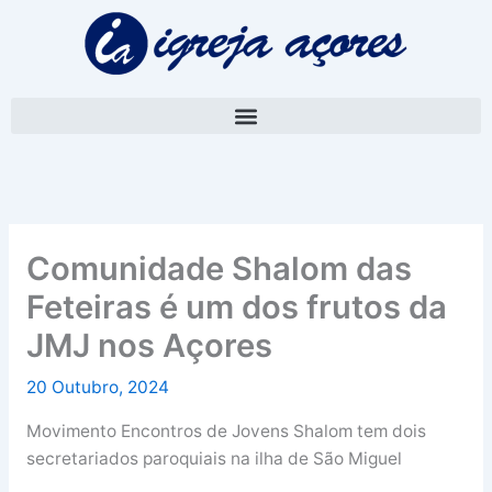
Skip
A
to
r
content
q
u
i
v
o
Comunidade Shalom das
Feteiras é um dos frutos da
JMJ nos Açores
20 Outubro, 2024
Movimento Encontros de Jovens Shalom tem dois
secretariados paroquiais na ilha de São Miguel