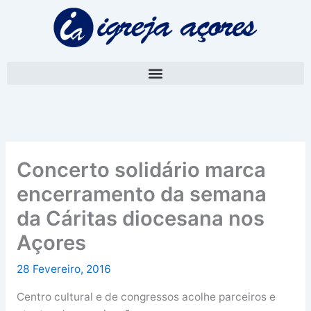
Skip
A
to
r
content
q
u
i
v
o
Concerto solidário marca
encerramento da semana
da Cáritas diocesana nos
Açores
28 Fevereiro, 2016
Centro cultural e de congressos acolhe parceiros e