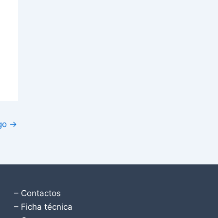
igo
→
– Contactos
– Ficha técnica