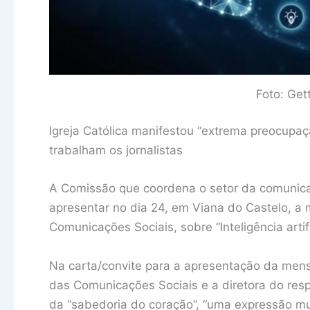
Foto: Get
Igreja Católica manifestou “extrema preocupa
trabalham os jornalistas
A Comissão que coordena o setor da comunicaç
apresentar no dia 24, em Viana do Castelo, 
Comunicações Sociais, sobre “Inteligência artif
Na carta/convite para a apresentação da men
das Comunicações Sociais e a diretora do resp
da “sabedoria do coração”, “uma expressão mu