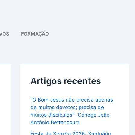
A
r
q
VOS
FORMAÇÃO
u
i
v
o
Artigos recentes
“O Bom Jesus não precisa apenas
de muitos devotos; precisa de
muitos discípulos”- Cónego João
António Bettencourt
Festa da Serreta 2026: Santuário