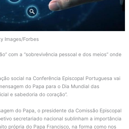
ty Images/Forbes
ção” com a “sobrevivência pessoal e dos meios” onde
ão social na Conferência Episcopal Portuguesa vai
a mensagem do Papa para o Dia Mundial das
icial e sabedoria do coração”.
sagem do Papa, o presidente da Comissão Episcopal
etivo secretariado nacional sublinham a importância
ito própria do Papa Francisco, na forma como nos