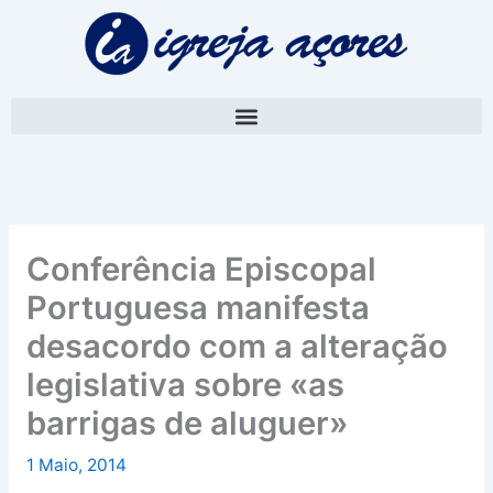
Skip
A
to
r
content
q
u
i
v
o
Conferência Episcopal
Portuguesa manifesta
desacordo com a alteração
legislativa sobre «as
barrigas de aluguer»
1 Maio, 2014