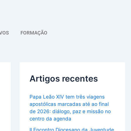
A
r
q
VOS
FORMAÇÃO
u
i
v
o
Artigos recentes
Papa Leão XIV tem três viagens
apostólicas marcadas até ao final
de 2026: diálogo, paz e missão no
centro da agenda
II Encontro Diocesano da Juventude