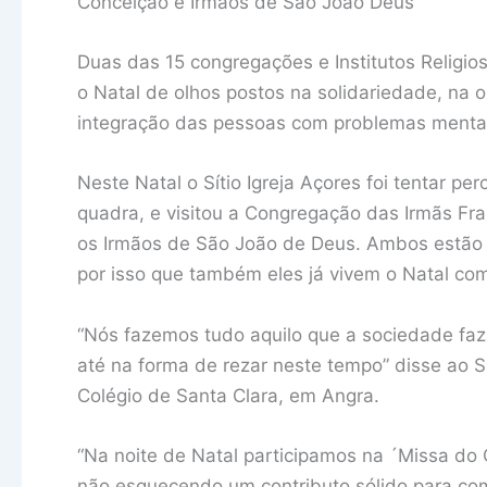
Conceição e Irmãos de São João Deus
Duas das 15 congregações e Institutos Relig
o Natal de olhos postos na solidariedade, na
integração das pessoas com problemas menta
Neste Natal o Sítio Igreja Açores foi tentar pe
quadra, e visitou a Congregação das Irmãs Fr
os Irmãos de São João de Deus. Ambos estão
por isso que também eles já vivem o Natal com
“Nós fazemos tudo aquilo que a sociedade faz
até na forma de rezar neste tempo” disse ao Sí
Colégio de Santa Clara, em Angra.
“Na noite de Natal participamos na ´Missa do 
não esquecendo um contributo sólido para com 