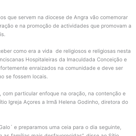
iosos que servem na diocese de Angra vão comemorar
 oração e na promoção de actividades que promovam a
is.
rceber como era a vida de religiosos e religiosas nesta
anciscanas Hospitaleiras da Imaculdada Conceição e
 fortemente enraizados na comunidade e deve ser
o se fossem locais.
, com particular enfoque na oração, na contenção e
tio Igreja Açores a Irmã Helena Godinho, diretora do
Galo´ e preparamos uma ceia para o dia seguinte,
as famílias mais desfavorecidas”, disse ao Sítio