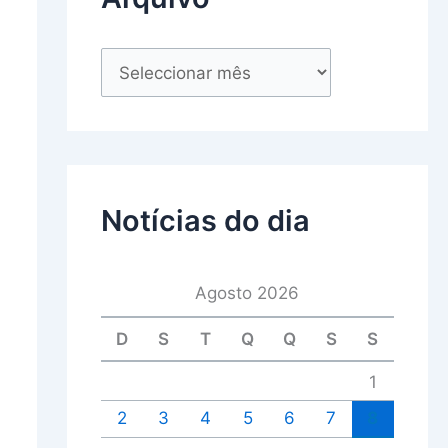
Notícias do dia
Agosto 2026
D
S
T
Q
Q
S
S
1
2
3
4
5
6
7
8