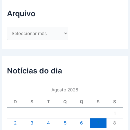
Arquivo
Notícias do dia
Agosto 2026
D
S
T
Q
Q
S
S
1
2
3
4
5
6
7
8