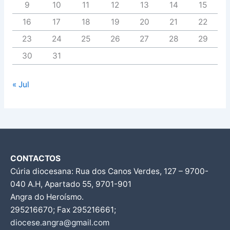
9
10
11
12
13
14
15
16
17
18
19
20
21
22
23
24
25
26
27
28
29
30
31
« Jul
CONTACTOS
Cúria diocesana: Rua dos Canos Verdes, 127 – 9700-
040 A.H, Apartado 55, 9701-901
Angra do Heroísmo.
295216670; Fax 295216661;
diocese.angra@gmail.com