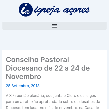
Skip
A
to
r
content
q
u
i
v
o
Conselho Pastoral
Diocesano de 22 a 24 de
Novembro
28 Setembro, 2013
A X ª reunião plenária, que junta o Clero e os leigos
para uma reflexão aprofundada sobre os desafios da
Diocese, tem lugar no mês de novembro, na Casa de