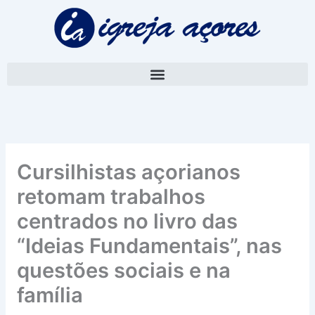
Skip
A
to
r
content
q
u
i
v
o
Cursilhistas açorianos
retomam trabalhos
centrados no livro das
“Ideias Fundamentais”, nas
questões sociais e na
família