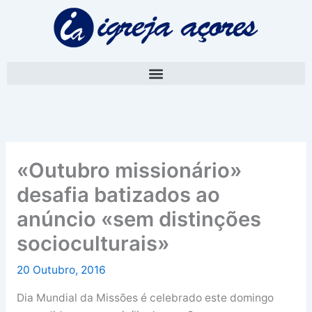
Skip
A
to
r
content
q
u
i
v
o
«Outubro missionário»
desafia batizados ao
anúncio «sem distinções
socioculturais»
20 Outubro, 2016
Dia Mundial da Missões é celebrado este domingo