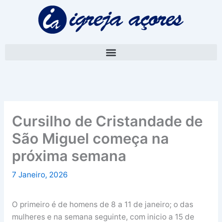
Skip
A
to
r
content
q
u
i
v
o
Cursilho de Cristandade de
São Miguel começa na
próxima semana
7 Janeiro, 2026
O primeiro é de homens de 8 a 11 de janeiro; o das
mulheres e na semana seguinte, com inicio a 15 de