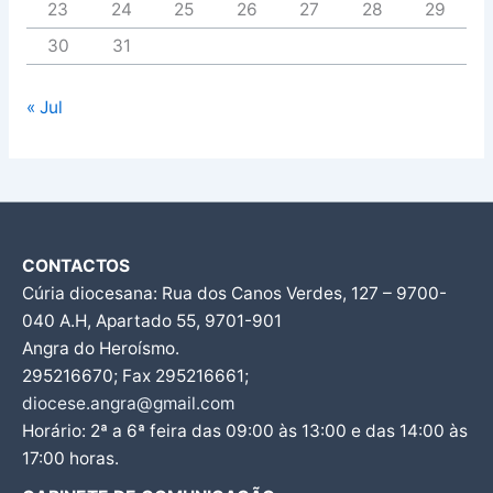
23
24
25
26
27
28
29
30
31
« Jul
CONTACTOS
Cúria diocesana: Rua dos Canos Verdes, 127 – 9700-
040 A.H, Apartado 55, 9701-901
Angra do Heroísmo.
295216670; Fax 295216661;
diocese.angra@gmail.com
Horário: 2ª a 6ª feira das 09:00 às 13:00 e das 14:00 às
17:00 horas.