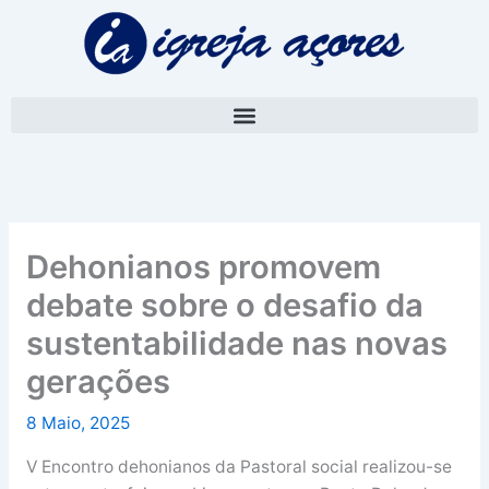
Skip
A
to
r
content
q
u
i
v
o
Dehonianos promovem
debate sobre o desafio da
sustentabilidade nas novas
gerações
8 Maio, 2025
V Encontro dehonianos da Pastoral social realizou-se