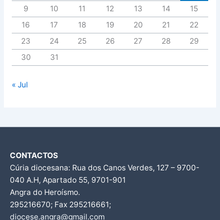
9
10
11
12
13
14
15
16
17
18
19
20
21
22
23
24
25
26
27
28
29
30
31
« Jul
CONTACTOS
Cúria diocesana: Rua dos Canos Verdes, 127 – 9700-
040 A.H, Apartado 55, 9701-901
Angra do Heroísmo.
295216670; Fax 295216661;
diocese.angra@gmail.com