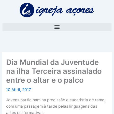
Skip
A
to
r
content
q
u
i
v
o
Dia Mundial da Juventude
na ilha Terceira assinalado
entre o altar e o palco
10 Abril, 2017
Jovens participam na procissão e eucaristia de ramo,
com uma passagem à tarde pelas linguagens das
artes performativas