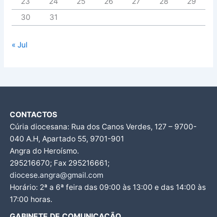
23
24
25
26
27
28
29
30
31
« Jul
CONTACTOS
Cúria diocesana: Rua dos Canos Verdes, 127 – 9700-
040 A.H, Apartado 55, 9701-901
Angra do Heroísmo.
295216670; Fax 295216661;
diocese.angra@gmail.com
Horário: 2ª a 6ª feira das 09:00 às 13:00 e das 14:00 às
17:00 horas.
GABINETE DE COMUNICAÇÃO