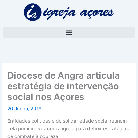
Skip
A
to
r
content
q
u
i
v
o
Diocese de Angra articula
estratégia de intervenção
social nos Açores
20 Junho, 2016
Entidades políticas e de solidariedade social reúnem
pela primeira vez com a igreja para definir estratégias
de combate à pobreza