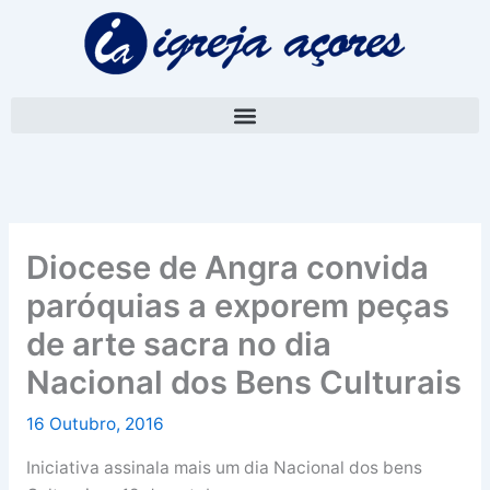
Skip
A
to
r
content
q
u
i
v
o
Diocese de Angra convida
paróquias a exporem peças
de arte sacra no dia
Nacional dos Bens Culturais
16 Outubro, 2016
Iniciativa assinala mais um dia Nacional dos bens