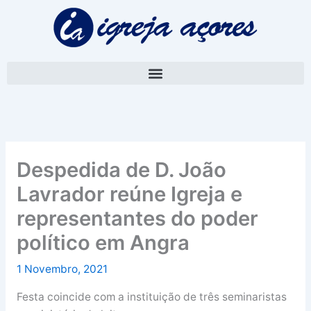
Skip
A
to
r
content
q
u
i
v
o
Despedida de D. João
Lavrador reúne Igreja e
representantes do poder
político em Angra
1 Novembro, 2021
Festa coincide com a instituição de três seminaristas