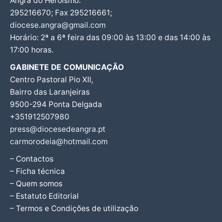
Angra do Heroísmo.
295216670; Fax 295216661;
diocese.angra@gmail.com
Horário: 2ª a 6ª feira das 09:00 às 13:00 e das 14:00 às
17:00 horas.
GABINETE DE COMUNICAÇÃO
Centro Pastoral Pio XII,
Bairro das Laranjeiras
9500-294 Ponta Delgada
+351912507980
press@diocesedeangra.pt
carmorodeia@hotmail.com
– Contactos
– Ficha técnica
– Quem somos
– Estatuto Editorial
– Termos e Condições de utilização