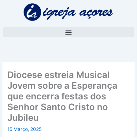
Skip
A
to
r
content
q
u
i
v
o
Diocese estreia Musical
Jovem sobre a Esperança
que encerra festas dos
Senhor Santo Cristo no
Jubileu
15 Março, 2025