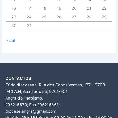
16
17
18
19
20
21
22
23
24
25
26
27
28
29
30
31
« Jul
CONTACTOS
Cúria diocesana: Rua dos Canos Verdes, 127 – 9700-
040 A.H, Apartado 55, 9701-901
Angra do Heroísmo.
295216670; Fax 295216661;
diocese.angra@gmail.com
Horário: 2ª a 6ª feira das 09:00 às 13:00 e das 14:00 às