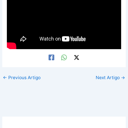
←
Previous Artigo
Next Artigo
→