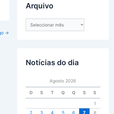
Arquivo
igo
→
Notícias do dia
Agosto 2026
D
S
T
Q
Q
S
S
1
2
3
4
5
6
7
8