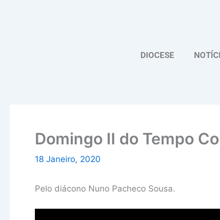
Skip
to
content
DIOCESE
NOTÍC
Domingo II do Tempo 
18 Janeiro, 2020
Pelo diácono Nuno Pacheco Sousa.