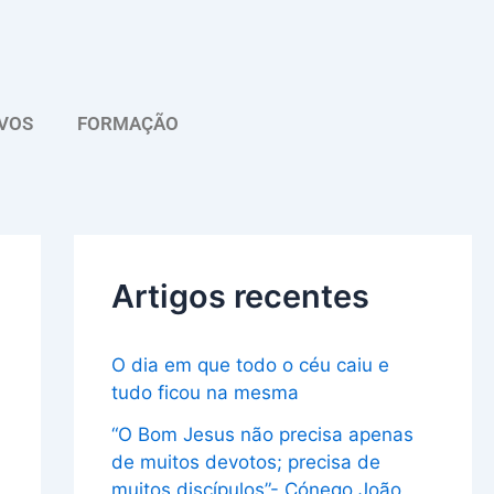
A
r
q
VOS
FORMAÇÃO
u
i
v
o
Artigos recentes
O dia em que todo o céu caiu e
tudo ficou na mesma
“O Bom Jesus não precisa apenas
de muitos devotos; precisa de
muitos discípulos”- Cónego João