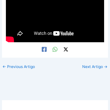
←
Previous Artigo
Next Artigo
→