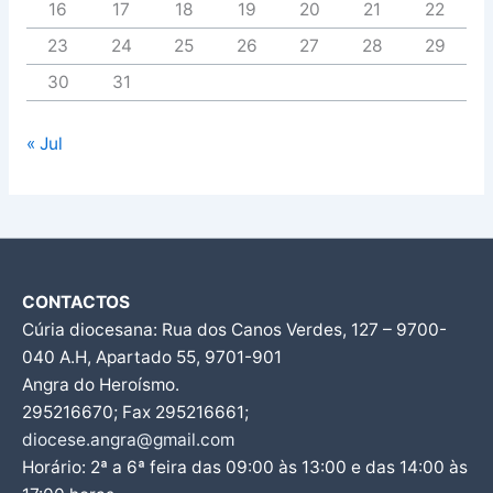
16
17
18
19
20
21
22
23
24
25
26
27
28
29
30
31
« Jul
CONTACTOS
Cúria diocesana: Rua dos Canos Verdes, 127 – 9700-
040 A.H, Apartado 55, 9701-901
Angra do Heroísmo.
295216670; Fax 295216661;
diocese.angra@gmail.com
Horário: 2ª a 6ª feira das 09:00 às 13:00 e das 14:00 às