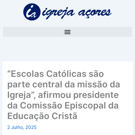
Skip
A
to
r
content
q
u
i
v
o
“Escolas Católicas são
parte central da missão da
Igreja”, afirmou presidente
da Comissão Episcopal da
Educação Cristã
2 Julho, 2025