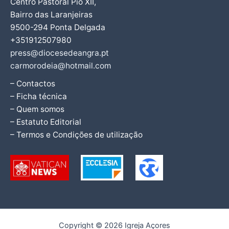
Centro Pastoral Pio XII,
Bairro das Laranjeiras
9500-294 Ponta Delgada
+351912507980
press@diocesedeangra.pt
carmorodeia@hotmail.com
– Contactos
– Ficha técnica
– Quem somos
– Estatuto Editorial
– Termos e Condições de utilização
Copyright © 2026 Igreja Açores