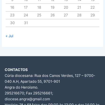
16
17
18
19
20
21
22
23
24
25
26
27
28
29
30
31
« Jul
CONTACTOS
Cúria diocesana: Rua dos Canos Verdes, 127 – 9700-
040 A.H, Apartado 55, 9701-901
Angra do Heroísmo.
295216670; Fax 295216661;
diocese.angra@gmail.com
Horário: 2ª a 6ª feira das 09:00 às 13:00 e das 14:00 às