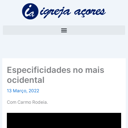
Skip
A
to
r
content
q
u
i
v
o
Especificidades no mais
ocidental
13 Março, 2022
Com Carmo Rodeia.