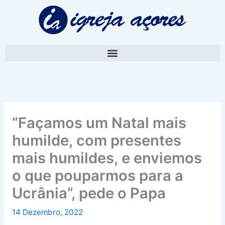
Skip
A
to
r
content
q
u
i
v
o
“Façamos um Natal mais
humilde, com presentes
mais humildes, e enviemos
o que pouparmos para a
Ucrânia”, pede o Papa
14 Dezembro, 2022