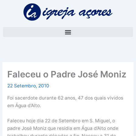
Skip
A
to
r
content
q
u
i
v
o
Faleceu o Padre José Moniz
22 Setembro, 2010
Foi sacerdote durante 62 anos, 47 dos quais vividos
em Água d’Alto.
Faleceu hoje dia 22 de Setembro em S. Miguel, o
padre José Moniz que residia em Água d’Alto onde
trabalhou durante décadas a fio. Nasceu a 31 de