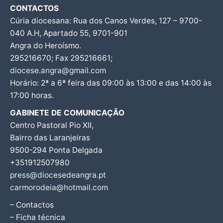
CONTACTOS
Cúria diocesana: Rua dos Canos Verdes, 127 – 9700-
040 A.H, Apartado 55, 9701-901
Angra do Heroísmo.
295216670; Fax 295216661;
diocese.angra@gmail.com
Horário: 2ª a 6ª feira das 09:00 às 13:00 e das 14:00 às
17:00 horas.
GABINETE DE COMUNICAÇÃO
Centro Pastoral Pio XII,
Bairro das Laranjeiras
9500-294 Ponta Delgada
+351912507980
press@diocesedeangra.pt
carmorodeia@hotmail.com
– Contactos
– Ficha técnica