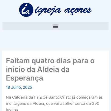
Skip
A
to
r
content
q
u
i
v
o
Faltam quatro dias para o
início da Aldeia da
Esperança
18 Julho, 2025
Na Caldeira da Fajã de Santo Cristo já começaram as
montagens da Aldeia, que vai acolher cerca de 300
jovens