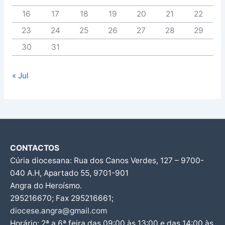
16
17
18
19
20
21
22
23
24
25
26
27
28
29
30
31
« Jul
CONTACTOS
Cúria diocesana: Rua dos Canos Verdes, 127 – 9700-
040 A.H, Apartado 55, 9701-901
Angra do Heroísmo.
295216670; Fax 295216661;
diocese.angra@gmail.com
Horário: 2ª a 6ª feira das 09:00 às 13:00 e das 14:00 às