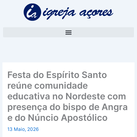
Skip
A
to
r
content
q
u
i
v
o
Festa do Espírito Santo
reúne comunidade
educativa no Nordeste com
presença do bispo de Angra
e do Núncio Apostólico
13 Maio, 2026