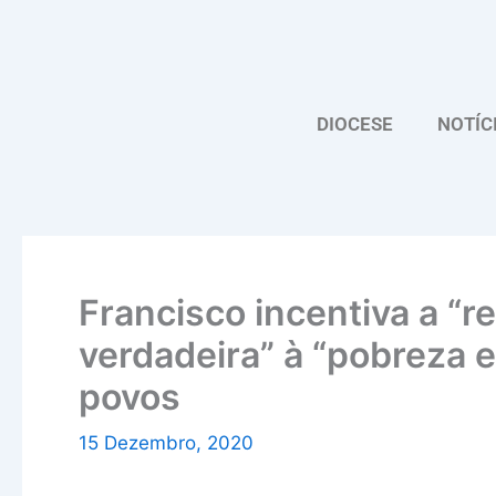
Skip
to
content
DIOCESE
NOTÍC
Francisco incentiva a “r
verdadeira” à “pobreza 
povos
15 Dezembro, 2020