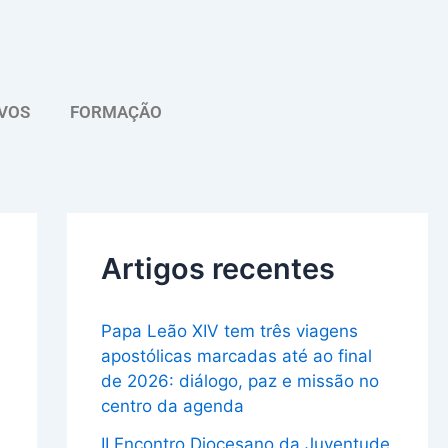
A
r
q
VOS
FORMAÇÃO
u
i
v
o
Artigos recentes
Papa Leão XIV tem três viagens
apostólicas marcadas até ao final
de 2026: diálogo, paz e missão no
centro da agenda
II Encontro Diocesano da Juventude