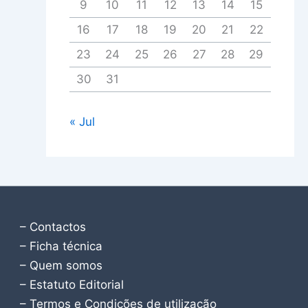
9
10
11
12
13
14
15
16
17
18
19
20
21
22
23
24
25
26
27
28
29
30
31
« Jul
– Contactos
– Ficha técnica
– Quem somos
– Estatuto Editorial
– Termos e Condições de utilização