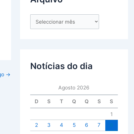
Notícias do dia
igo
→
Agosto 2026
D
S
T
Q
Q
S
S
1
2
3
4
5
6
7
8