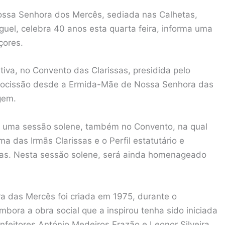
ssa Senhora dos Mercês, sediada nas Calhetas,
guel, celebra 40 anos esta quarta feira, informa uma
çores.
tiva, no Convento das Clarissas, presidida pelo
procissão desde a Ermida-Mãe de Nossa Senhora das
gem.
se uma sessão solene, também no Convento, na qual
a das Irmãs Clarissas e o Perfil estatutário e
nas. Nesta sessão solene, será ainda homenageado
 das Mercês foi criada em 1975, durante o
bora a obra social que a inspirou tenha sido iniciada
eitores António Medeiros Frazão e Leonor Silveira,