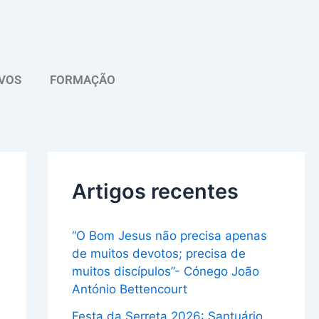
A
r
q
VOS
FORMAÇÃO
u
i
v
o
Artigos recentes
“O Bom Jesus não precisa apenas
de muitos devotos; precisa de
muitos discípulos”- Cónego João
António Bettencourt
Festa da Serreta 2026: Santuário