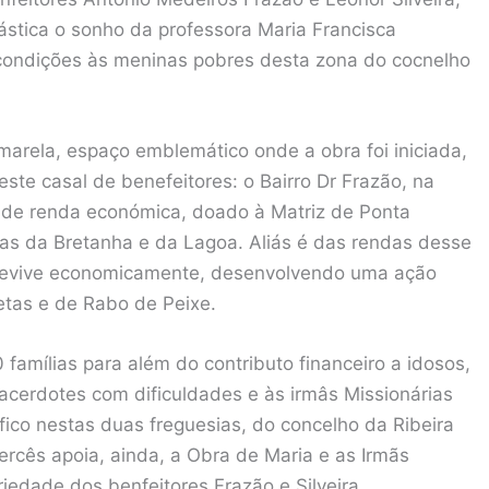
stica o sonho da professora Maria Francisca
condições às meninas pobres desta zona do cocnelho
amarela, espaço emblemático onde a obra foi iniciada,
este casal de benefeitores: o Bairro Dr Frazão, na
de renda económica, doado à Matriz de Ponta
as da Bretanha e da Lagoa. Aliás é das rendas desse
brevive economicamente, desenvolvendo uma ação
etas e de Rabo de Peixe.
famílias para além do contributo financeiro a idosos,
cerdotes com dificuldades e às irmâs Missionárias
ico nestas duas freguesias, do concelho da Ribeira
cês apoia, ainda, a Obra de Maria e as Irmãs
iedade dos benfeitores Frazão e Silveira.