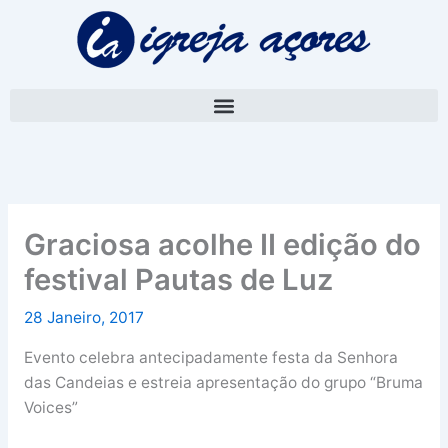
Skip
A
to
r
content
q
u
i
v
o
Graciosa acolhe II edição do
festival Pautas de Luz
28 Janeiro, 2017
Evento celebra antecipadamente festa da Senhora
das Candeias e estreia apresentação do grupo “Bruma
Voices”