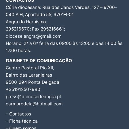
CONTACTOS
Cúria diocesana: Rua dos Canos Verdes, 127 – 9700-
040 A.H, Apartado 55, 9701-901
Angra do Heroísmo.
295216670; Fax 295216661;
diocese.angra@gmail.com
Horário: 2ª a 6ª feira das 09:00 às 13:00 e das 14:00 às
17:00 horas.
GABINETE DE COMUNICAÇÃO
Centro Pastoral Pio XII,
Bairro das Laranjeiras
9500-294 Ponta Delgada
+351912507980
press@diocesedeangra.pt
carmorodeia@hotmail.com
– Contactos
– Ficha técnica
– Quem somos