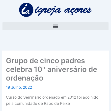
Skip
A
to
r
content
q
u
i
v
o
Grupo de cinco padres
celebra 10º aniversário de
ordenação
19 Julho, 2022
Curso do Seminário ordenado em 2012 foi acolhido
pela comunidade de Rabo de Peixe