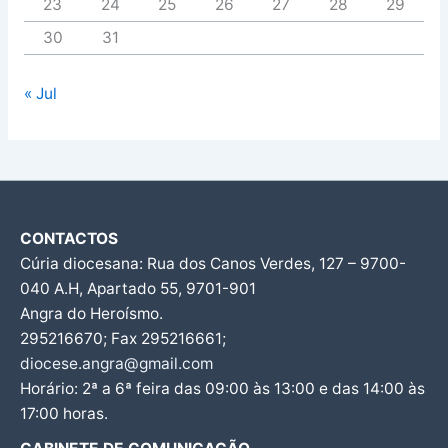
23
24
25
26
27
28
29
30
31
« Jul
CONTACTOS
Cúria diocesana: Rua dos Canos Verdes, 127 – 9700-
040 A.H, Apartado 55, 9701-901
Angra do Heroísmo.
295216670; Fax 295216661;
diocese.angra@gmail.com
Horário: 2ª a 6ª feira das 09:00 às 13:00 e das 14:00 às
17:00 horas.