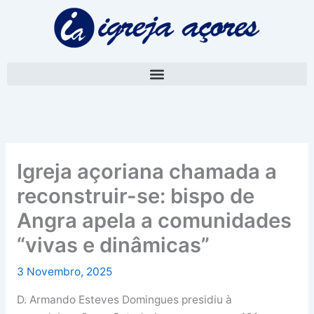
Skip
A
to
r
content
q
u
i
v
o
Igreja açoriana chamada a
reconstruir-se: bispo de
Angra apela a comunidades
“vivas e dinâmicas”
3 Novembro, 2025
D. Armando Esteves Domingues presidiu à