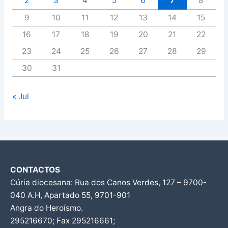
2
3
4
5
6
7
8
9
10
11
12
13
14
15
16
17
18
19
20
21
22
23
24
25
26
27
28
29
30
31
« Jul
CONTACTOS
Cúria diocesana: Rua dos Canos Verdes, 127 – 9700-
040 A.H, Apartado 55, 9701-901
Angra do Heroísmo.
295216670; Fax 295216661;