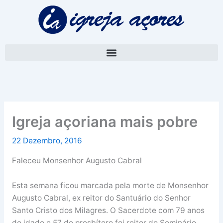
Skip
A
to
r
content
q
u
i
v
o
Igreja açoriana mais pobre
22 Dezembro, 2016
Faleceu Monsenhor Augusto Cabral
Esta semana ficou marcada pela morte de Monsenhor
Augusto Cabral, ex reitor do Santuário do Senhor
Santo Cristo dos Milagres. O Sacerdote com 79 anos
de idade e 57 de presbítero foi reitor do Seminário