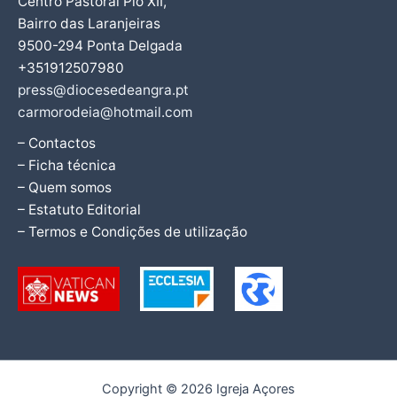
Centro Pastoral Pio XII,
Bairro das Laranjeiras
9500-294 Ponta Delgada
+351912507980
press@diocesedeangra.pt
carmorodeia@hotmail.com
– Contactos
– Ficha técnica
– Quem somos
– Estatuto Editorial
– Termos e Condições de utilização
Copyright © 2026 Igreja Açores