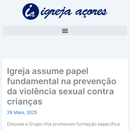
Skip
A
to
r
content
q
u
i
v
o
Igreja assume papel
fundamental na prevenção
da violência sexual contra
crianças
29 Maio, 2025
Diocese e Grupo Vita promovem formação especifica