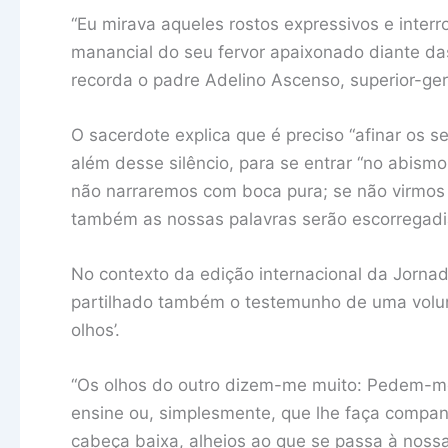
“Eu mirava aqueles rostos expressivos e inte
manancial do seu fervor apaixonado diante da
recorda o padre Adelino Ascenso, superior-ge
O sacerdote explica que é preciso “afinar os se
além desse silêncio, para se entrar “no abism
não narraremos com boca pura; se não virmos
também as nossas palavras serão escorregadia
No contexto da edição internacional da Jorna
partilhado também o testemunho de uma voluntá
olhos’.
“Os olhos do outro dizem-me muito: Pedem-
ensine ou, simplesmente, que lhe faça compan
cabeça baixa, alheios ao que se passa à nossa