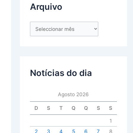
Arquivo
Notícias do dia
Agosto 2026
D
S
T
Q
Q
S
S
1
2
3
4
5
6
7
8