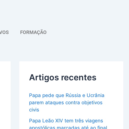
A
r
q
VOS
FORMAÇÃO
u
i
v
o
Artigos recentes
Papa pede que Rússia e Ucrânia
parem ataques contra objetivos
civis
Papa Leão XIV tem três viagens
apostólicas marcadas até ao final