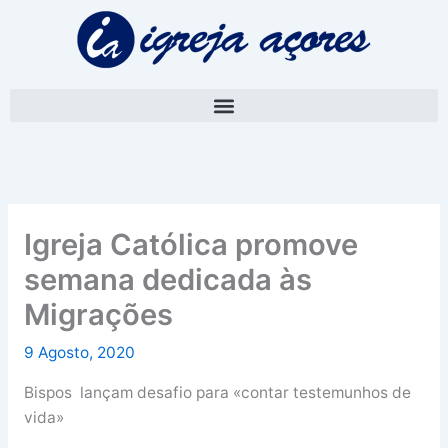
Skip
A
to
r
content
q
u
i
v
o
Igreja Católica promove
semana dedicada às
Migrações
9 Agosto, 2020
Bispos lançam desafio para «contar testemunhos de
vida»