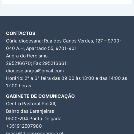
CONTACTOS
Cúria diocesana: Rua dos Canos Verdes, 127 – 9700-
040 A.H, Apartado 55, 9701-901
Angra do Heroísmo.
295216670; Fax 295216661;
diocese.angra@gmail.com
Horário: 2ª a 6ª feira das 09:00 às 13:00 e das 14:00 às
17:00 horas.
GABINETE DE COMUNICAÇÃO
Centro Pastoral Pio XII,
Bairro das Laranjeiras
9500-294 Ponta Delgada
+351912507980
press@diocesedeangra.pt