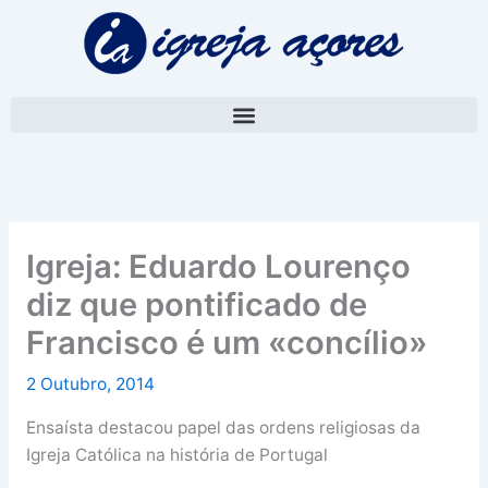
Skip
A
to
r
content
q
u
i
v
o
Igreja: Eduardo Lourenço
diz que pontificado de
Francisco é um «concílio»
2 Outubro, 2014
Ensaísta destacou papel das ordens religiosas da
Igreja Católica na história de Portugal