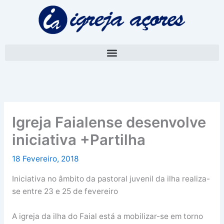
Skip
A
to
r
content
q
u
i
v
o
Igreja Faialense desenvolve
iniciativa +Partilha
18 Fevereiro, 2018
Iniciativa no âmbito da pastoral juvenil da ilha realiza-
se entre 23 e 25 de fevereiro
A igreja da ilha do Faial está a mobilizar-se em torno