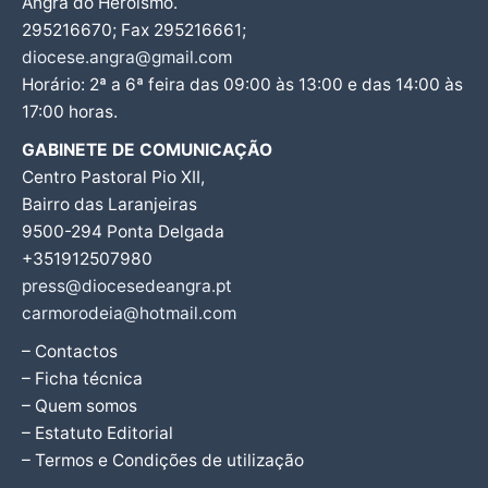
Angra do Heroísmo.
295216670; Fax 295216661;
diocese.angra@gmail.com
Horário: 2ª a 6ª feira das 09:00 às 13:00 e das 14:00 às
17:00 horas.
GABINETE DE COMUNICAÇÃO
Centro Pastoral Pio XII,
Bairro das Laranjeiras
9500-294 Ponta Delgada
+351912507980
press@diocesedeangra.pt
carmorodeia@hotmail.com
– Contactos
– Ficha técnica
– Quem somos
– Estatuto Editorial
– Termos e Condições de utilização