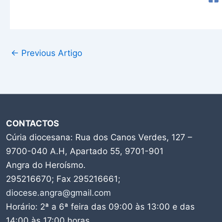
←
Previous Artigo
CONTACTOS
Cúria diocesana: Rua dos Canos Verdes, 127 –
9700-040 A.H, Apartado 55, 9701-901
Angra do Heroísmo.
295216670; Fax 295216661;
diocese.angra@gmail.com
Horário: 2ª a 6ª feira das 09:00 às 13:00 e das
14:00 às 17:00 horas.