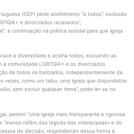
rtuguesa (CEP) pede acolhimento “a todos”, exclusão
GBTQIA+ e divorciados recasados”,
”, e continuação na prática sinodal para que Igreja
race a diversidade e acolha todos, excluindo as
em a comunidade LGBTQIA+ e os divorciados
ação de todos os batizados, independentemente da
as vezes, como um tabu; uma Igreja que disponibilize
lexão, sem excluir qualquer tema”, pode ler-se no
ugal, pedem “uma Igreja mais transparente e rigorosa
a “menos refém das lógicas das «hierarquias» e do
cessos de decisão, respondendo dessa forma à