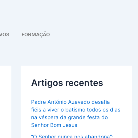
A
r
q
VOS
FORMAÇÃO
u
i
v
o
Artigos recentes
Padre António Azevedo desafia
fiéis a viver o batismo todos os dias
na véspera da grande festa do
Senhor Bom Jesus
“O Senhor nunca nos abandona”: