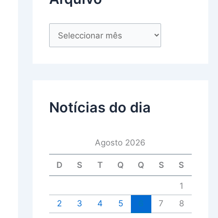
Notícias do dia
Agosto 2026
D
S
T
Q
Q
S
S
1
2
3
4
5
6
7
8